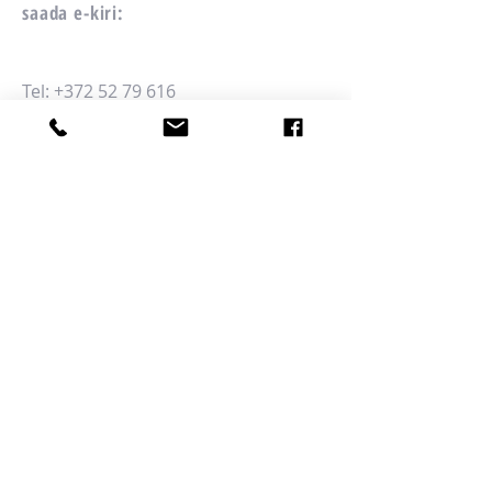
saada e-kiri:
Tel:
+372 52 79 616
E-post:
info@centralparkresidence.ee
Central Park Residence aadress:
Jaama 8/Haapsalu mnt. 8, 76605 Keila
Harjumaa
Eesti
Omanik:
Moiety Fund OÜ
reg. code
12842425
VAT EE101793708
Aadress: Järve 35a, 11314 Tallinn,
Eesti