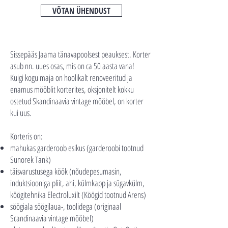
VÕTAN ÜHENDUST
Sissepääs Jaama tänavapoolsest peauksest. Korter
asub nn. uues osas, mis on ca 50 aasta vana!
Kuigi kogu maja on hoolikalt renoveeritud ja
enamus mööblit korterites, oksjonitelt kokku
ostetud Skandinaavia vintage mööbel, on korter
kui uus.
Korteris on:
mahukas garderoob esikus (garderoobi tootnud
Sunorek Tank)
täisvarustusega köök (nõudepesumasin,
induktsiooniga pliit, ahi, külmkapp ja sügavkülm,
köögitehnika Electroluxilt (Köögid tootnud Arens)
söögiala söögilaua-, toolidega (originaal
Scandinaavia vintage mööbel)