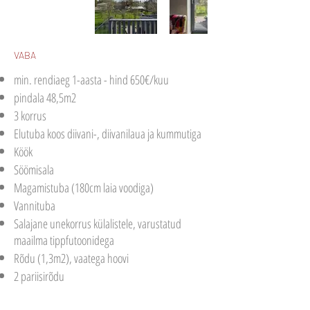
VABA
min. rendiaeg 1-aasta - hind 650€/kuu
pindala 48,5m2
3 korrus
Elutuba koos diivani-, diivanilaua ja kummutiga
Köök
Söömisala
Magamistuba (180cm laia voodiga)
Vannituba
Salajane unekorrus külalistele, varustatud
maailma tippfutoonidega
Rõdu (1,3m2), vaatega hoovi
2 pariisirõdu