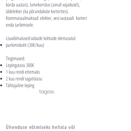
korda aastas), lumekoristus (ainult vajadusel),
üldelekter (ka põrandaküte korterites).
Kommunaalmaksud: elekter, vesi vastavalt korteri
enda tarbimisele.​
Lisavõimalused vabade kohtade olemasolul:
parkimiskoht (30€/kuu)
Tingimused:
Lepingutasu 300€
1 kuu rendi ettemaks
2 kuu rendi tagatistasu
Tähtajaline leping
tagasi...
Ühenduse võtmiseks helista või