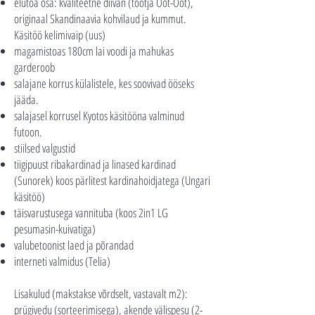
elutoa osa: kvaliteetne diivan (tootja Oot-Oot),
originaal Skandinaavia kohvilaud ja kummut.
Käsitöö kelimivaip (uus)
magamistoas 180cm lai voodi ja mahukas
garderoob
salajane korrus külalistele, kes soovivad ööseks
jääda.
salajasel korrusel Kyotos käsitööna valminud
futoon.
stiilsed valgustid
tiigipuust ribakardinad ja linased kardinad
(Sunorek) koos pärlitest kardinahoidjatega (Ungari
käsitöö)
täisvarustusega vannituba (koos 2in1 LG
pesumasin-kuivatiga)
valubetoonist laed ja põrandad
interneti valmidus (Telia)
Lisakulud (makstakse võrdselt, vastavalt m2):
prügivedu (sorteerimisega), akende välispesu (2-