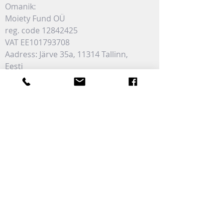
Omanik:
Moiety Fund OÜ
reg. code
12842425
VAT EE101793708
Aadress: Järve 35a, 11314 Tallinn,
Eesti
VÕI SAADA KIRI LÄBI VORMI: