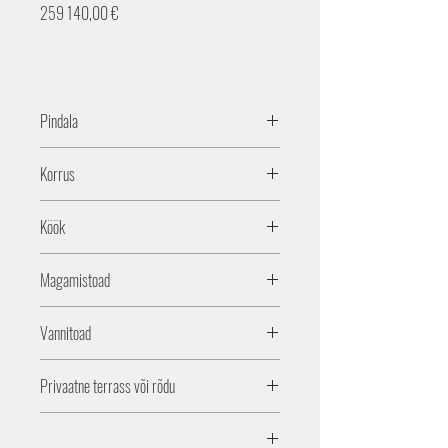
Price
259 140,00 €
Pindala
61,7m2
Korrus
2
Köök
Jah
Magamistoad
2
Vannitoad
1
Privaatne terrass või rõdu
2 rõdu